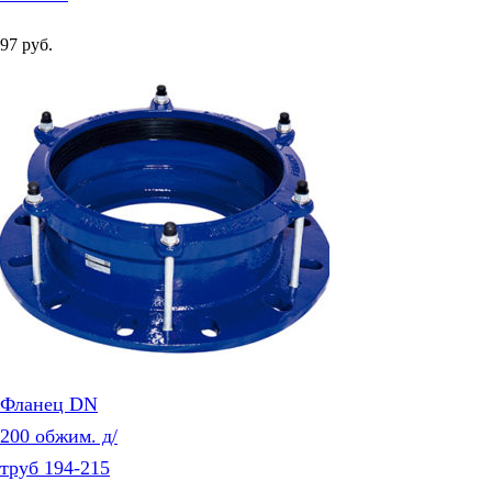
97
руб.
Фланец DN
200 обжим. д/
труб 194-215