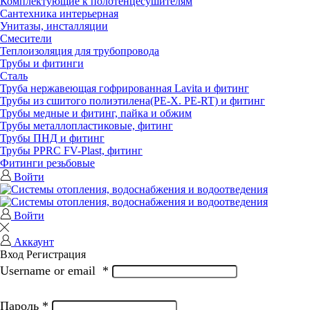
Комплектующие к полотенцесушителям
Сантехника интерьерная
Унитазы, инсталляции
Смесители
Теплоизоляция для трубопровода
Трубы и фитинги
Сталь
Труба нержавеющая гофрированная Lavita и фитинг
Трубы из сшитого полиэтилена(РЕ-Х. PE-RT) и фитинг
Трубы медные и фитинг, пайка и обжим
Трубы металлопластиковые, фитинг
Трубы ПНД и фитинг
Трубы РРRC FV-Plast, фитинг
Фитинги резьбовые
Войти
Войти
Аккаунт
Вход
Регистрация
Username or email
*
Пароль
*