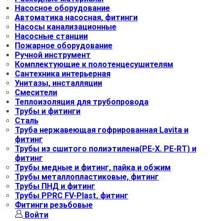
Насосное оборудование
Автоматика насосная, фитинги
Насосы канализационные
Насосные станции
Пожарное оборудование
Ручной инструмент
Комплектующие к полотенцесушителям
Сантехника интерьерная
Унитазы, инсталляции
Смесители
Теплоизоляция для трубопровода
Трубы и фитинги
Сталь
Труба нержавеющая гофрированная Lavita и
фитинг
Трубы из сшитого полиэтилена(РЕ-Х. PE-RT) и
фитинг
Трубы медные и фитинг, пайка и обжим
Трубы металлопластиковые, фитинг
Трубы ПНД и фитинг
Трубы РРRC FV-Plast, фитинг
Фитинги резьбовые
Войти