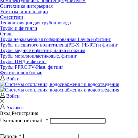
Комплектующие к полотенцесушителям
Сантехника интерьерная
Унитазы, инсталляции
Смесители
Теплоизоляция для трубопровода
Трубы и фитинги
Сталь
Труба нержавеющая гофрированная Lavita и фитинг
Трубы из сшитого полиэтилена(РЕ-Х. PE-RT) и фитинг
Трубы медные и фитинг, пайка и обжим
Трубы металлопластиковые, фитинг
Трубы ПНД и фитинг
Трубы РРRC FV-Plast, фитинг
Фитинги резьбовые
Войти
Войти
Аккаунт
Вход
Регистрация
Username or email
*
Пароль
*