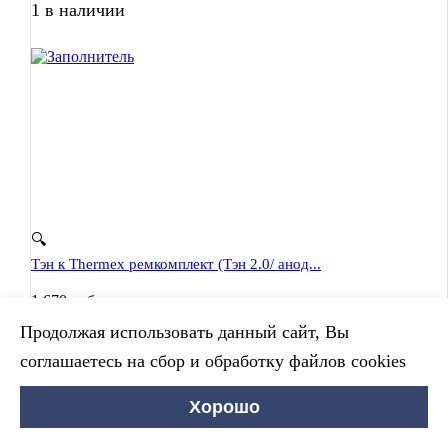
1 в наличии
🔍
Тэн к Thermex ремкомплект (Тэн 2.0/ анод...
1 670
руб.
Количество Тэн к Thermex ремкомплект (Тэн 2.0/ анод М6 и
Продолжая использовать данный сайт, Вы
прокладка) 900013 к Solo.Fusion.Victory.Alfa.Esisson King
ЭдЭБ03207
соглашаетесь на сбор и обработку файлов cookies
1 в наличии
Хорошо