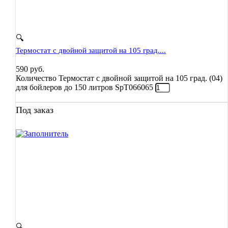
🔍
Термостат с двойной защитой на 105 град....
590
руб.
Количество Термостат с двойной защитой на 105 град. (04)
для бойлеров до 150 литров SpT066065
Под заказ
🔍