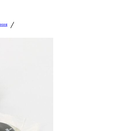
/
ения