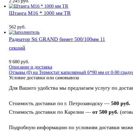
2 245
руб.
Штанга М16 * 1000 мм TR
562
руб.
Радиатор Sti GRAND бимет 500/100мм 11
секций
9 680
руб.
Описание и доставка
Отзывы (0) на Термостат капилярный 6*90 мм от 0-90 граду
Условие доставки или самовывоза
Для Вашего удобства мы предлагаем услугу по достав
Стоимость доставки по г. Петрозаводску —
500 руб.
Стоимость доставки по Карелии —
от 500 руб.
(огов
Подробную информацию по условиям доставки можно 