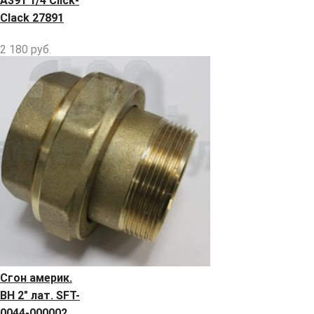
A391 1/4 Click-
Clack 27891
2 180
руб.
Сгон америк.
ВН 2" лат. SFT-
0044-000002