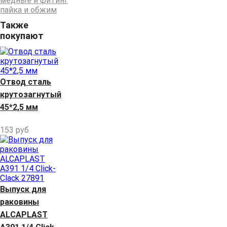
медные и фитинг
пайка и обжим
Также
покупают
Отвод сталь
крутозагнутый
45*2,5 мм
153
руб.
Выпуск для
раковины
ALCAPLAST