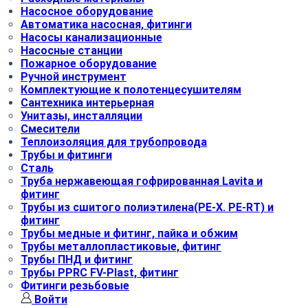
Насосное оборудование
Автоматика насосная, фитинги
Насосы канализационные
Насосные станции
Пожарное оборудование
Ручной инструмент
Комплектующие к полотенцесушителям
Сантехника интерьерная
Унитазы, инсталляции
Смесители
Теплоизоляция для трубопровода
Трубы и фитинги
Сталь
Труба нержавеющая гофрированная Lavita и
фитинг
Трубы из сшитого полиэтилена(РЕ-Х. PE-RT) и
фитинг
Трубы медные и фитинг, пайка и обжим
Трубы металлопластиковые, фитинг
Трубы ПНД и фитинг
Трубы РРRC FV-Plast, фитинг
Фитинги резьбовые
Войти