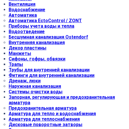
Вентиляция
Водоснабжение
Автоматика
Автоматика EctoControl / ZONT
Приборы учета воды и тепла
Водоотведение
Бесшумная канализация Ostendorf
Внутренняя канализация
Декор пластины
Манжеты
Сифоны, гофры, обвязки
Трапы
Трубы для внутренней канализации
Фитинги для внутренней канализации
Дренаж, люки
Наружная канализация
Системы очистки воды
Запорная, регулирующая и предохранительная
арматура
Предохранительная арматура
Арматура для тепло и водоснабжения
Арматура для теплоснабжения
Дисковые поворотные затворы