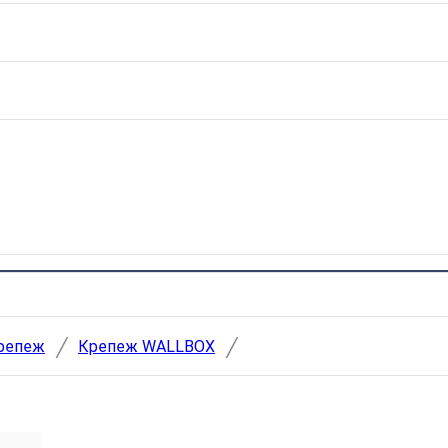
/
/
репеж
Крепеж WALLBOX