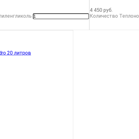
4 450
руб.
опиленгликоль
Количество Теплонос