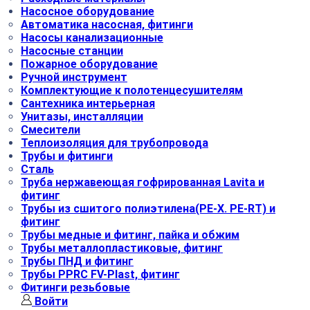
Насосное оборудование
Автоматика насосная, фитинги
Насосы канализационные
Насосные станции
Пожарное оборудование
Ручной инструмент
Комплектующие к полотенцесушителям
Сантехника интерьерная
Унитазы, инсталляции
Смесители
Теплоизоляция для трубопровода
Трубы и фитинги
Сталь
Труба нержавеющая гофрированная Lavita и
фитинг
Трубы из сшитого полиэтилена(РЕ-Х. PE-RT) и
фитинг
Трубы медные и фитинг, пайка и обжим
Трубы металлопластиковые, фитинг
Трубы ПНД и фитинг
Трубы РРRC FV-Plast, фитинг
Фитинги резьбовые
Войти