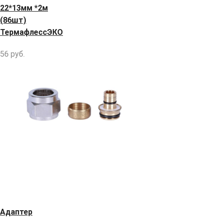
22*13мм *2м
(86шт)
ТермафлессЭКО
56
руб.
Адаптер